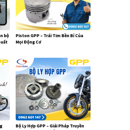
ọn bộ
Piston GPP – Trái Tim Bền Bỉ Của
suất
Mọi Động Cơ
ng
Bộ Ly Hợp GPP – Giải Pháp Truyền