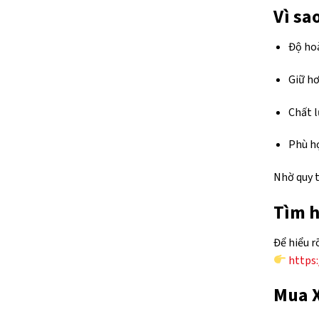
Vì sa
Độ hoà
Giữ hơ
Chất l
Phù hợ
Nhờ quy t
Tìm h
Để hiểu r
https:
Mua X