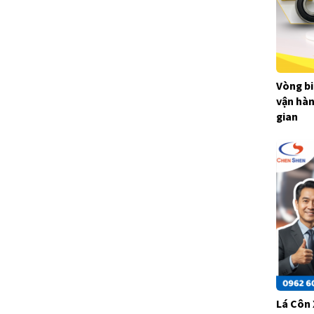
Vòng bi
vận hàn
gian
Lá Côn 