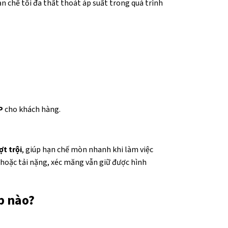
ạn chế tối đa thất thoát áp suất trong quá trình
P
cho khách hàng.
ợt trội
, giúp hạn chế mòn nhanh khi làm việc
 hoặc tải nặng, xéc măng vẫn giữ được hình
p nào?