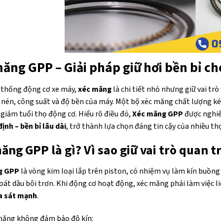
ăng GPP – Giải pháp giữ hơi bền bỉ c
 thống động cơ xe máy,
xéc măng
là chi tiết nhỏ nhưng giữ vai tr
nén, công suất và độ bền của máy. Một bộ xéc măng chất lượng ké
giảm tuổi thọ động cơ. Hiểu rõ điều đó,
Xéc măng GPP
được nghiên
ịnh – bền bỉ lâu dài
, trở thành lựa chọn đáng tin cậy của nhiều th
ăng GPP là gì? Vì sao giữ vai trò quan 
g GPP
là vòng kim loại lắp trên piston, có nhiệm vụ làm kín buồng
oát dầu bôi trơn. Khi động cơ hoạt động, xéc măng phải làm việc l
a sát mạnh
.
măng không đảm bảo độ kín: