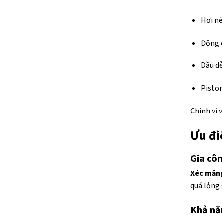
Hơi né
Động c
Dầu dễ
Pisto
Chính vì 
Ưu đi
Gia côn
Xéc măn
quá lỏng 
Khả năn