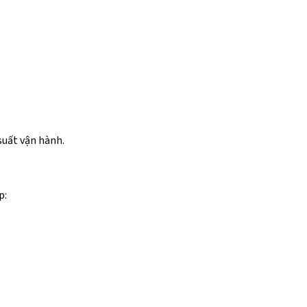
suất vận hành.
p: