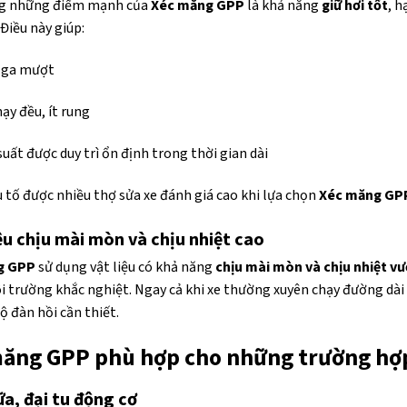
g những điểm mạnh của
Xéc măng GPP
là khả năng
giữ hơi tốt
, h
 Điều này giúp:
n ga mượt
ạy đều, ít rung
uất được duy trì ổn định trong thời gian dài
u tố được nhiều thợ sửa xe đánh giá cao khi lựa chọn
Xéc măng GP
ệu chịu mài mòn và chịu nhiệt cao
g GPP
sử dụng vật liệu có khả năng
chịu mài mòn và chịu nhiệt vư
 trường khắc nghiệt. Ngay cả khi xe thường xuyên chạy đường dài
ộ đàn hồi cần thiết.
ăng GPP phù hợp cho những trường hợ
a, đại tu động cơ