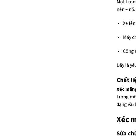
Một tron
nén – nổ.
Xe lê
Máy ch
Công s
Đây là yế
Chất li
Xéc măn
trong môi
dạng và đ
Xéc m
Sửa chữ