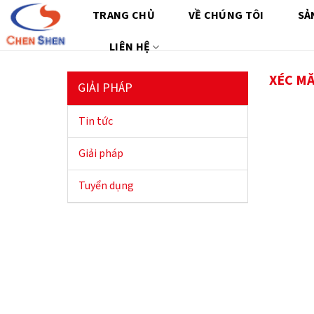
Chuyển
TRANG CHỦ
VỀ CHÚNG TÔI
SẢ
đến
nội
LIÊN HỆ
dung
XÉC MĂ
GIẢI PHÁP
Tin tức
Giải pháp
Tuyển dụng