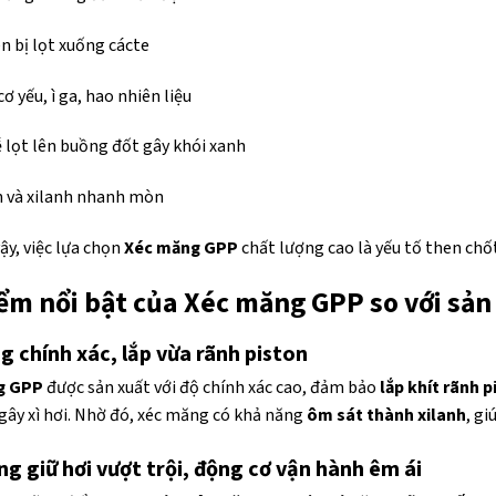
n bị lọt xuống cácte
ơ yếu, ì ga, hao nhiên liệu
 lọt lên buồng đốt gây khói xanh
n và xilanh nhanh mòn
vậy, việc lựa chọn
Xéc măng GPP
chất lượng cao là yếu tố then chốt 
ểm nổi bật của Xéc măng GPP so với sả
g chính xác, lắp vừa rãnh piston
g GPP
được sản xuất với độ chính xác cao, đảm bảo
lắp khít rãnh p
gây xì hơi. Nhờ đó, xéc măng có khả năng
ôm sát thành xilanh
, gi
g giữ hơi vượt trội, động cơ vận hành êm ái