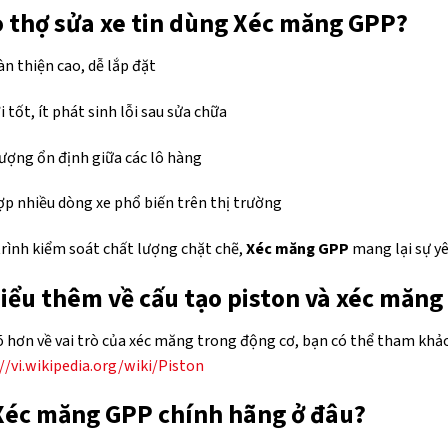
o thợ sửa xe tin dùng Xéc măng GPP?
n thiện cao, dễ lắp đặt
i tốt, ít phát sinh lỗi sau sửa chữa
ượng ổn định giữa các lô hàng
p nhiều dòng xe phổ biến trên thị trường
rình kiểm soát chất lượng chặt chẽ,
Xéc măng GPP
mang lại sự yê
iểu thêm về cấu tạo piston và xéc măng
õ hơn về vai trò của xéc măng trong động cơ, bạn có thể tham khảo
//vi.wikipedia.org/wiki/Piston
éc măng GPP chính hãng ở đâu?