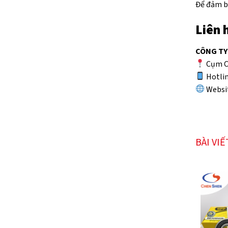
Để đảm b
Liên 
CÔNG TY
Cụm Cô
Hotli
Websi
BÀI VI