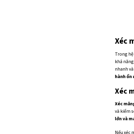
Xéc m
Trong hệ
khả năng 
nhanh và 
hành ổn đ
Xéc m
Xéc măn
và kiểm s
lớn và m
Nếu xéc 