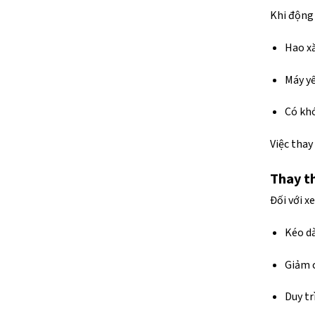
Khi động 
Hao x
Máy yế
Có khó
Việc thay
Thay th
Đối với x
Kéo dà
Giảm c
Duy tr