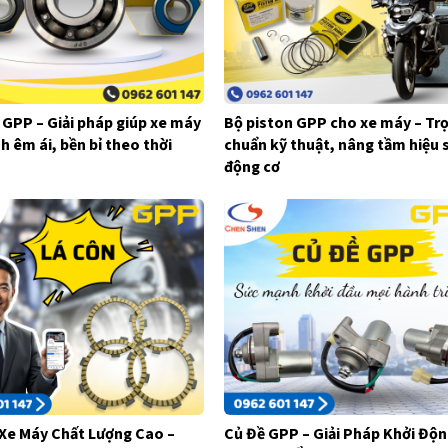
 GPP – Giải pháp giúp xe máy
Bộ piston GPP cho xe máy – Tr
h êm ái, bền bỉ theo thời
chuẩn kỹ thuật, nâng tầm hiệu 
động cơ
Xe Máy Chất Lượng Cao –
Củ Đề GPP – Giải Pháp Khởi Độ