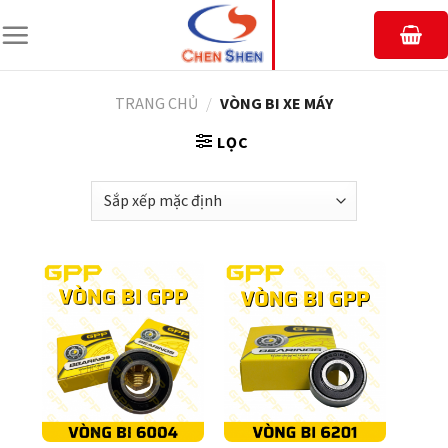
Chuyển
đến
nội
dung
TRANG CHỦ
/
VÒNG BI XE MÁY
LỌC