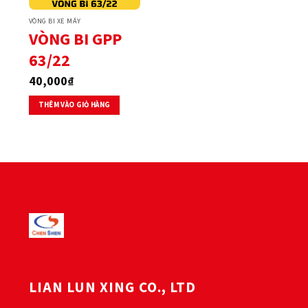
VÒNG BI XE MÁY
VÒNG BI GPP
63/22
40,000
₫
THÊM VÀO GIỎ HÀNG
LIAN LUN XING CO., LTD