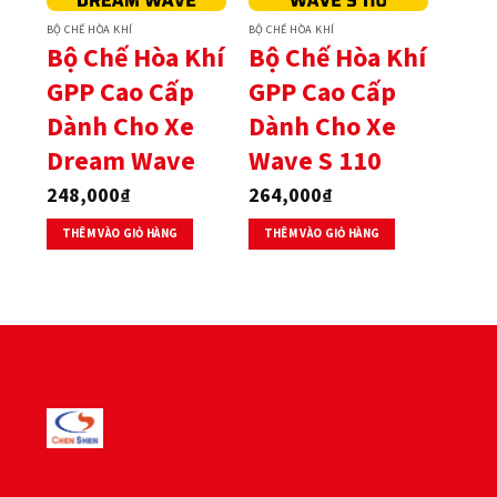
BỘ CHẾ HÒA KHÍ
BỘ CHẾ HÒA KHÍ
Bộ Chế Hòa Khí
Bộ Chế Hòa Khí
GPP Cao Cấp
GPP Cao Cấp
Dành Cho Xe
Dành Cho Xe
Dream Wave
Wave S 110
248,000
₫
264,000
₫
THÊM VÀO GIỎ HÀNG
THÊM VÀO GIỎ HÀNG