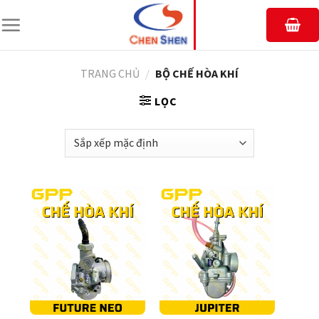
Chuyển
đến
nội
dung
TRANG CHỦ
/
BỘ CHẾ HÒA KHÍ
LỌC