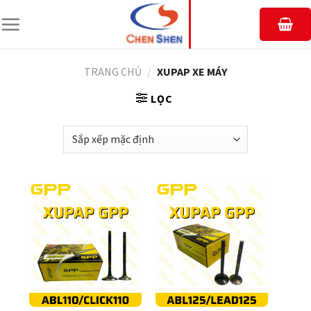
Chuyển
đến
nội
dung
TRANG CHỦ
/
XUPAP XE MÁY
LỌC