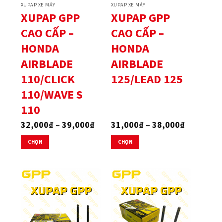
XUPAP XE MÁY
XUPAP XE MÁY
XUPAP GPP
XUPAP GPP
CAO CẤP –
CAO CẤP –
HONDA
HONDA
AIRBLADE
AIRBLADE
110/CLICK
125/LEAD 125
110/WAVE S
110
Khoảng
Khoảng
32,000
₫
–
39,000
₫
31,000
₫
–
38,000
₫
giá:
giá:
từ
từ
CHỌN
CHỌN
32,000₫
31,000₫
Sản
Sản
đến
đến
phẩm
phẩm
39,000₫
38,000₫
này
này
có
có
nhiều
nhiều
biến
biến
thể.
thể.