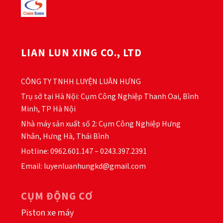
Các
tùy
chọn
có
thể
LIAN LUN XING CO., LTD
được
chọn
trên
CÔNG TY TNHH LUYỆN LUÂN HƯNG
trang
Trụ sở tại Hà Nội: Cụm Công Nghiệp Thanh Oai, Bình
sản
Minh, TP Hà Nội
phẩm
Nhà máy sản xuất số 2: Cụm Công Nghiệp Hưng
Nhân, Hưng Hà, Thái Bình
Hotline: 0962.601.147 – 0243.397.2391
Email: luyenluanhungkd@gmail.com
CỤM ĐỘNG CƠ
Piston xe máy