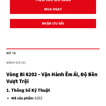
THÊM VÀO GIỎ HÀNG
MUA NGAY
NHẬN ƯU ĐÃI
MÔ TẢ
ĐÁNH GIÁ (0)
Vòng Bi 6202 – Vận Hành Êm Ái, Độ Bền
Vượt Trội
1. Thông Số Kỹ Thuật
Mã sản phẩm:
6202