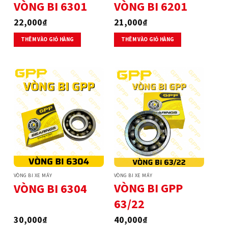
VÒNG BI 6301
VÒNG BI 6201
22,000
₫
21,000
₫
THÊM VÀO GIỎ HÀNG
THÊM VÀO GIỎ HÀNG
VÒNG BI XE MÁY
VÒNG BI XE MÁY
VÒNG BI GPP
VÒNG BI 6304
63/22
30,000
₫
40,000
₫