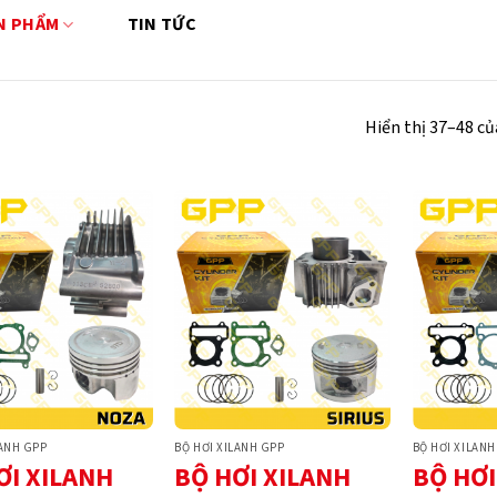
N PHẨM
TIN TỨC
Hiển thị 37–48 củ
LANH GPP
BỘ HƠI XILANH GPP
BỘ HƠI XILANH
ƠI XILANH
BỘ HƠI XILANH
BỘ HƠI