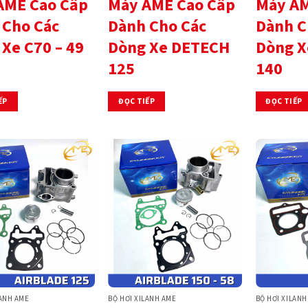
AME Cao Cấp
Máy AME Cao Cấp
Máy AM
 Cho Các
Dành Cho Các
Dành C
Xe C70 – 49
Dòng Xe DETECH
Dòng X
125
140
ẾP
ĐỌC TIẾP
ĐỌC TIẾP
LANH AME
BỘ HƠI XILANH AME
BỘ HƠI XILANH