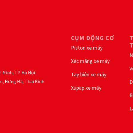
CỤM ĐỘNG CƠ
Piston xe máy
N
Xéc măng xe máy
V
h Minh, TP Hà Nội
Tay biên xe máy
n, Hưng Hà, Thái Bình
D
Xupap xe máy
B
L