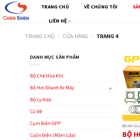
Chuyển
TRANG CHỦ
VỀ CHÚNG TÔI
SẢ
đến
nội
LIÊN HỆ
dung
TRANG CHỦ
/
CỬA HÀNG
/
TRANG 4
DANH MỤC SẢN PHẨM
Bộ Chế Hòa Khí
Bộ Hơi Xilanh Xe Máy
Bộ Ly Hợp
Củ Đề
Cụm Biên GPP
BỘ HƠI XI
BỘ H
Cuộn Điện (Mâm Lửa)