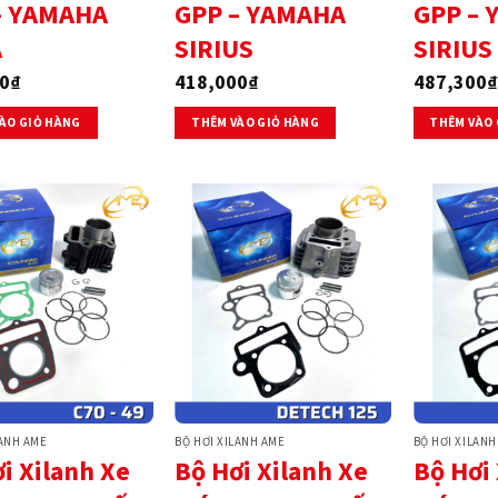
– YAMAHA
GPP – YAMAHA
GPP –
A
SIRIUS
SIRIUS 
0
₫
418,000
₫
487,300
₫
ÀO GIỎ HÀNG
THÊM VÀO GIỎ HÀNG
THÊM VÀO 
LANH AME
BỘ HƠI XILANH AME
BỘ HƠI XILANH
i Xilanh Xe
Bộ Hơi Xilanh Xe
Bộ Hơi 