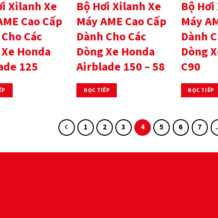
i Xilanh Xe
Bộ Hơi Xilanh Xe
Bộ Hơi 
AME Cao Cấp
Máy AME Cao Cấp
Máy AM
 Cho Các
Dành Cho Các
Dành C
 Xe Honda
Dòng Xe Honda
Dòng X
ade 125
Airblade 150 – 58
C90
ẾP
ĐỌC TIẾP
ĐỌC TIẾP
1
2
3
4
5
6
7