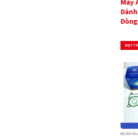
Máy 
Dành
Dòng 
ĐỌC TI
BỘ HƠI XI