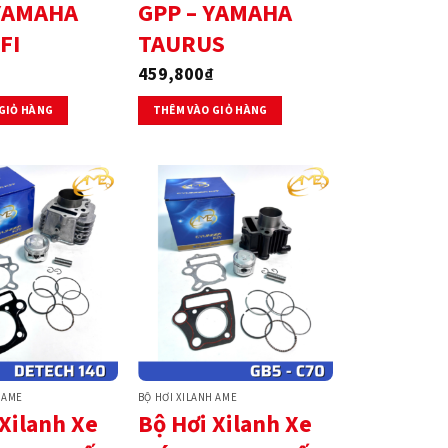
 YAMAHA
GPP – YAMAHA
FI
TAURUS
459,800
₫
GIỎ HÀNG
THÊM VÀO GIỎ HÀNG
 AME
BỘ HƠI XILANH AME
Xilanh Xe
Bộ Hơi Xilanh Xe