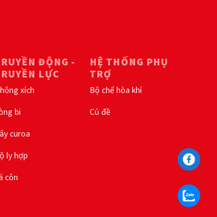
TRUYỀN ĐỘNG -
HỆ THỐNG PHỤ
TRUYỀN LỰC
TRỢ
hông xích
Bộ chế hòa khí
òng bi
Củ đề
ây curoa
ộ ly hợp
á côn