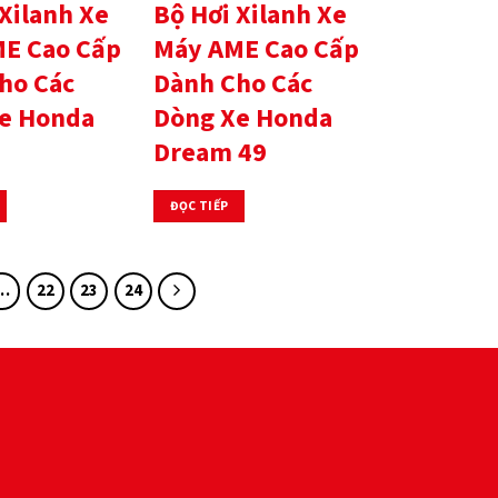
Xilanh Xe
Bộ Hơi Xilanh Xe
E Cao Cấp
Máy AME Cao Cấp
ho Các
Dành Cho Các
e Honda
Dòng Xe Honda
Dream 49
ĐỌC TIẾP
…
22
23
24