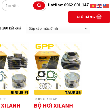
Tìm
Hotline: 0962.601.147
kiếm:
GIỎ HÀNG
a 280 kết quả
 GPP
BỘ HƠI XILANH GPP
 XILANH
BỘ HƠI XILANH