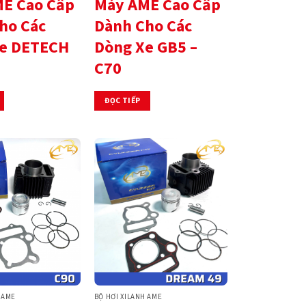
E Cao Cấp
Máy AME Cao Cấp
ho Các
Dành Cho Các
e DETECH
Dòng Xe GB5 –
C70
ĐỌC TIẾP
 AME
BỘ HƠI XILANH AME