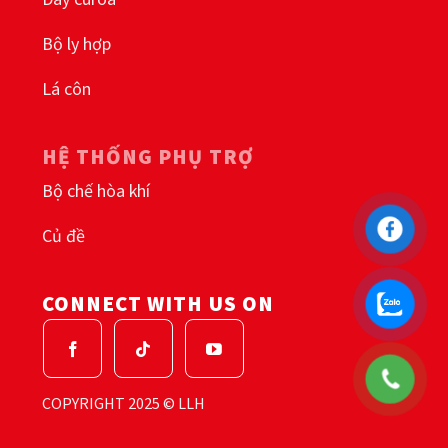
Bộ ly hợp
Lá côn
HỆ THỐNG PHỤ TRỢ
Bộ chế hòa khí
Củ đề
CONNECT WITH US ON
COPYRIGHT 2025 © LLH