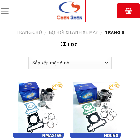
Chuyển
đến
nội
dung
TRANG CHỦ
/
BỘ HƠI XILANH XE MÁY
/
TRANG 6
LỌC