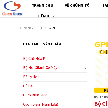
Chuyển
TRANG CHỦ
VỀ CHÚNG TÔI
SẢ
đến
nội
LIÊN HỆ
dung
TRANG CHỦ
/
GPP
DANH MỤC SẢN PHẨM
Bộ Chế Hòa Khí
Bộ Hơi Xilanh Xe Máy
Bộ Ly Hợp
Củ Đề
Cụm Biên GPP
BỘ CHẾ HÒ
Bộ C
Cuộn Điện (Mâm Lửa)