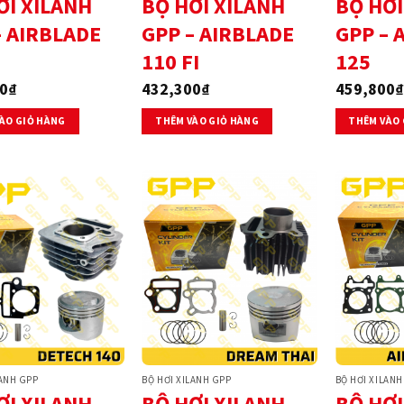
ƠI XILANH
BỘ HƠI XILANH
BỘ HƠI
– AIRBLADE
GPP – AIRBLADE
GPP – 
110 FI
125
0
₫
432,300
₫
459,800
₫
ÀO GIỎ HÀNG
THÊM VÀO GIỎ HÀNG
THÊM VÀO 
LANH GPP
BỘ HƠI XILANH GPP
BỘ HƠI XILANH