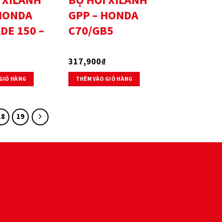
 XILANH
BỘ HƠI XILANH
 HONDA
GPP – HONDA
DE 150 –
C70/GB5
317,900
₫
GIỎ HÀNG
THÊM VÀO GIỎ HÀNG
18
19