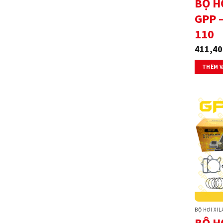
BỘ H
GPP 
110
411,40
THÊM V
BỘ HƠI XI