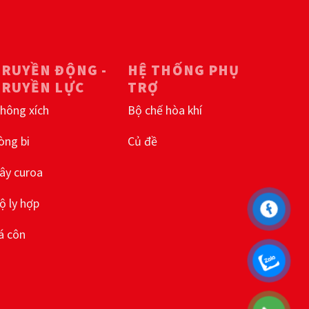
TRUYỀN ĐỘNG -
HỆ THỐNG PHỤ
TRUYỀN LỰC
TRỢ
hông xích
Bộ chế hòa khí
òng bi
Củ đề
ây curoa
ộ ly hợp
á côn