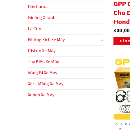
GPP 
Dây Curoa
Cho 
Gioăng Xilanh
Hond
Lá Côn
300,00
Nhông Xích Xe Máy
THÊM V
Piston Xe Máy
Tay Biên Xe Máy
Vòng Bi Xe Máy
Xéc - Măng Xe Máy
Xupap Xe Máy
BỘ HƠI XI