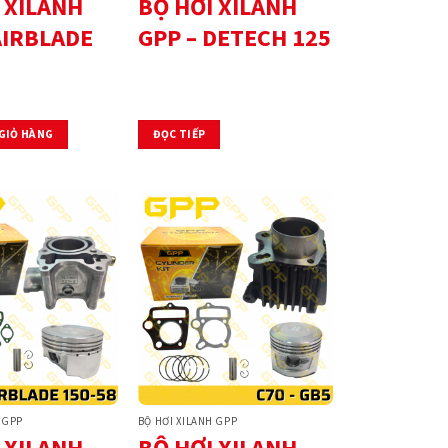
 XILANH
BỘ HƠI XILANH
AIRBLADE
GPP – DETECH 125
GIỎ HÀNG
ĐỌC TIẾP
 GPP
BỘ HƠI XILANH GPP