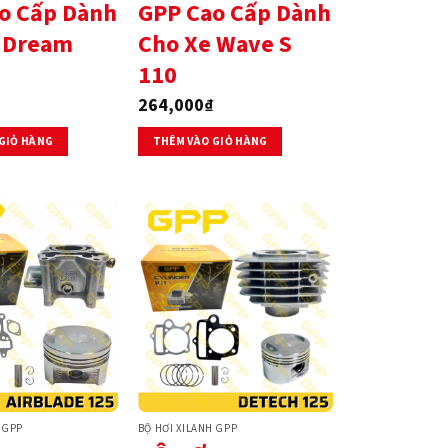
o Cấp Dành
GPP Cao Cấp Dành
 Dream
Cho Xe Wave S
110
264,000
₫
GIỎ HÀNG
THÊM VÀO GIỎ HÀNG
 GPP
BỘ HƠI XILANH GPP