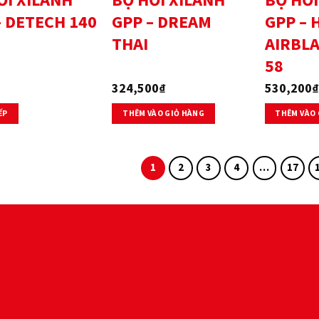
ƠI XILANH
BỘ HƠI XILANH
BỘ HƠI
– DETECH 140
GPP – DREAM
GPP –
THAI
AIRBLA
58
324,500
₫
530,200
₫
ẾP
THÊM VÀO GIỎ HÀNG
THÊM VÀO 
1
2
3
4
…
17