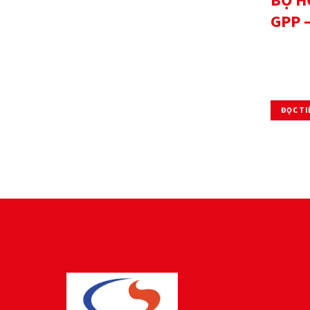
BỘ H
GPP 
ĐỌC TI