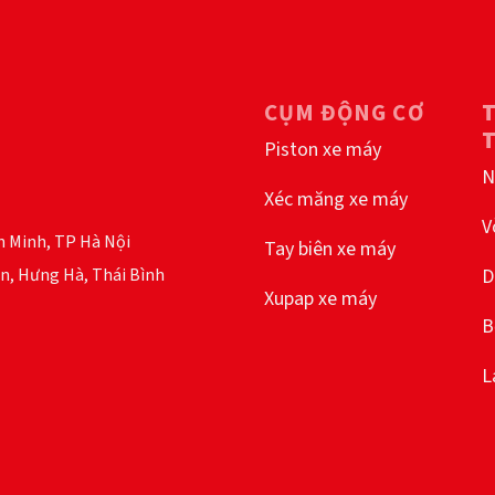
CỤM ĐỘNG CƠ
Piston xe máy
N
Xéc măng xe máy
V
h Minh, TP Hà Nội
Tay biên xe máy
n, Hưng Hà, Thái Bình
D
Xupap xe máy
B
L