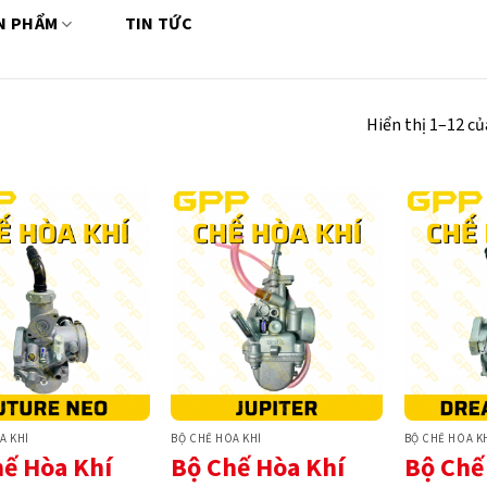
N PHẨM
TIN TỨC
Hiển thị 1–12 củ
A KHÍ
BỘ CHẾ HÒA KHÍ
BỘ CHẾ HÒA K
hế Hòa Khí
Bộ Chế Hòa Khí
Bộ Chế