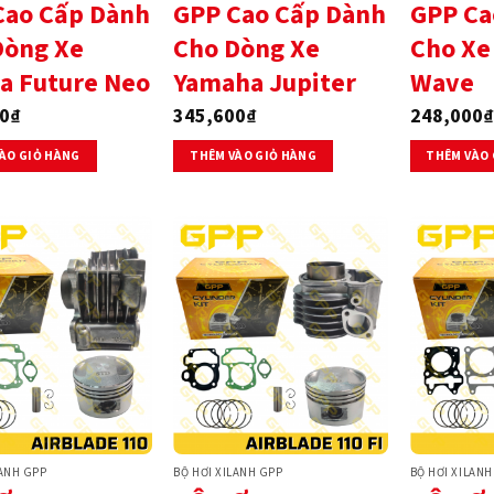
Cao Cấp Dành
GPP Cao Cấp Dành
GPP Ca
Dòng Xe
Cho Dòng Xe
Cho Xe
a Future Neo
Yamaha Jupiter
Wave
0
₫
345,600
₫
248,000
₫
ÀO GIỎ HÀNG
THÊM VÀO GIỎ HÀNG
THÊM VÀO 
LANH GPP
BỘ HƠI XILANH GPP
BỘ HƠI XILANH