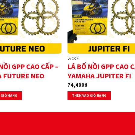
LÁ CÔN
NỒI GPP CAO CẤP –
LÁ BỐ NỒI GPP CAO C
 FUTURE NEO
YAMAHA JUPITER FI
74,400
₫
 GIỎ HÀNG
THÊM VÀO GIỎ HÀNG