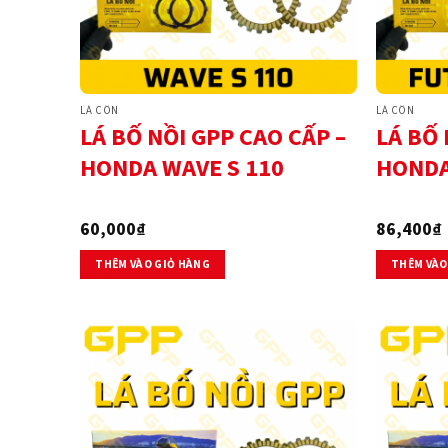
LÁ CÔN
LÁ CÔN
LÁ BỐ NỒI GPP CAO CẤP –
LÁ BỐ 
HONDA WAVE S 110
HONDA
60,000
₫
86,400
₫
THÊM VÀO GIỎ HÀNG
THÊM VÀO