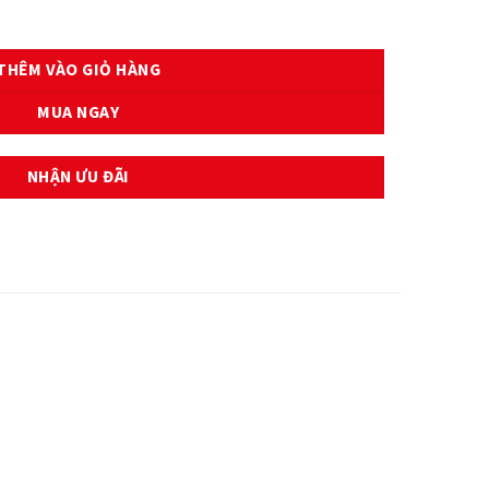
A EXCITER 135 - (50C-E6321-00) số lượng
THÊM VÀO GIỎ HÀNG
MUA NGAY
NHẬN ƯU ĐÃI