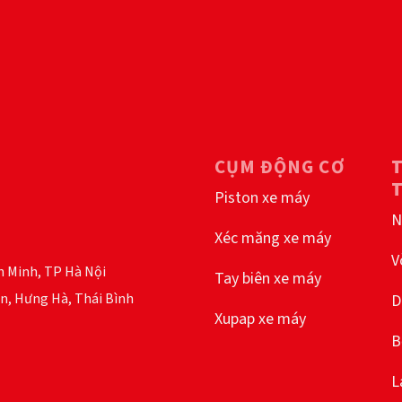
CỤM ĐỘNG CƠ
Piston xe máy
N
Xéc măng xe máy
V
h Minh, TP Hà Nội
Tay biên xe máy
n, Hưng Hà, Thái Bình
D
Xupap xe máy
B
L