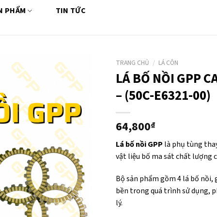
N PHẨM
TIN TỨC
TRANG CHỦ
/
LÁ CÔN
LÁ BỐ NỒI GPP C
– (50C-E6321-00)
64,800
₫
Lá bố nồi GPP
là phụ tùng tha
vật liệu bố ma sát chất lượng 
Bộ sản phẩm gồm 4 lá bố nồi, 
bền trong quá trình sử dụng, p
lý.