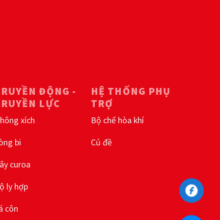
TRUYỀN ĐỘNG -
HỆ THỐNG PHỤ
TRUYỀN LỰC
TRỢ
hông xích
Bộ chế hòa khí
òng bi
Củ đề
ây curoa
ộ ly hợp
á côn