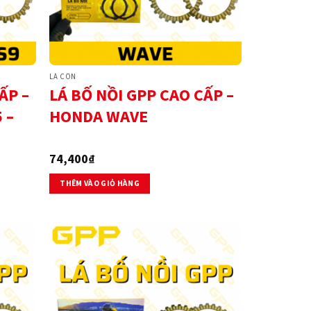
LÁ CÔN
ẤP –
LÁ BỐ NỒI GPP CAO CẤP –
 –
HONDA WAVE
74,400
₫
THÊM VÀO GIỎ HÀNG