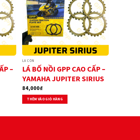
LÁ CÔN
ẤP –
LÁ BỐ NỒI GPP CAO CẤP –
YAMAHA JUPITER SIRIUS
84,000
₫
THÊM VÀO GIỎ HÀNG