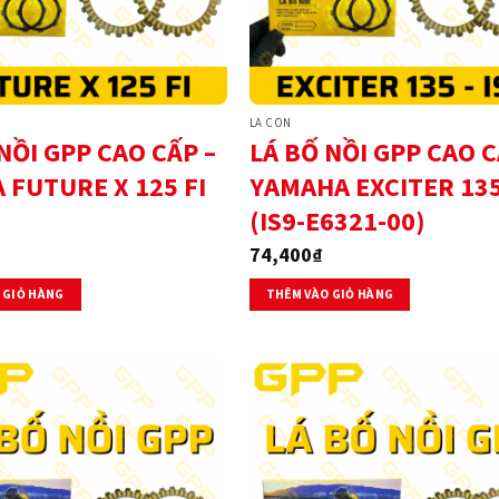
LÁ CÔN
NỒI GPP CAO CẤP –
LÁ BỐ NỒI GPP CAO C
 FUTURE X 125 FI
YAMAHA EXCITER 135
(IS9-E6321-00)
74,400
₫
 GIỎ HÀNG
THÊM VÀO GIỎ HÀNG