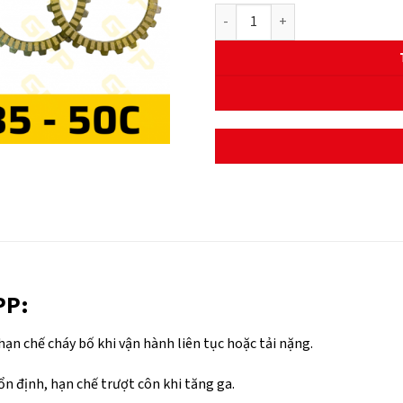
LÁ BỐ NỒI GPP CAO CẤP - YAMAH
PP:
, hạn chế cháy bố khi vận hành liên tục hoặc tải nặng.
 ổn định, hạn chế trượt côn khi tăng ga.