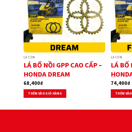
LÁ CÔN
LÁ CÔN
LÁ BỐ NỒI GPP CAO CẤP –
LÁ BỐ 
HONDA DREAM
HONDA
68,400
₫
74,400
₫
THÊM VÀO GIỎ HÀNG
THÊM VÀO