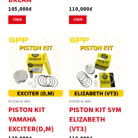
105,000
₫
110,000
₫
CHỌN
CHỌN
Sản
Sản
phẩm
phẩm
này
này
có
có
nhiều
nhiều
biến
biến
thể.
thể.
Các
Các
tùy
tùy
chọn
chọn
có
có
thể
thể
PISTON XE MÁY
PISTON XE MÁY
được
được
PISTON KIT
PISTON KIT SYM
chọn
chọn
YAMAHA
ELIZABETH
trên
trên
trang
trang
EXCITER(D,M)
(VT3)
sản
sản
phẩm
phẩm