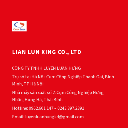
này
này
có
có
nhiều
nhiều
biến
biến
thể.
thể.
Các
Các
tùy
tùy
chọn
chọn
LIAN LUN XING CO., LTD
có
có
thể
thể
được
được
CÔNG TY TNHH LUYỆN LUÂN HƯNG
chọn
chọn
trên
trên
Trụ sở tại Hà Nội: Cụm Công Nghiệp Thanh Oai, Bình
trang
trang
Minh, TP Hà Nội
sản
sản
Nhà máy sản xuất số 2: Cụm Công Nghiệp Hưng
phẩm
phẩm
Nhân, Hưng Hà, Thái Bình
Hotline: 0962.601.147 – 0243.397.2391
Email: luyenluanhungkd@gmail.com