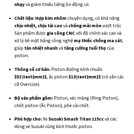
nhạy
và giảm thiểu tiếng ồn động cơ.
Chất liệu:
Hợp kim nhôm
chuyên dụng, có khả năng
chịu nhiệt, chịu tải cao
và
chống mài mòn
vượt trội.
Sản phẩm được
gia công CNC
với độ chính xác cao và
xử lý bề mặt bằng công nghệ
mạ thiếc chống ma sát
,
giúp
tản nhiệt nhanh
và
tăng cường tuổi thọ
của
piston.
Thông số cơ bản:
Piston đường kính chuẩn
$51\text{mm}$
, ắc piston
$13\text{mm}$
(có sẵn các
cỡ Oversize).
Bộ sản phẩm gồm:
Piston, xéc măng (Ring Piston),
chốt piston (Ắc Piston), phe cài chốt.
Phù hợp cho:
Xe
Suzuki Smash Titan 115cc
và các
dòng xe Suzuki cùng kích thước piston.