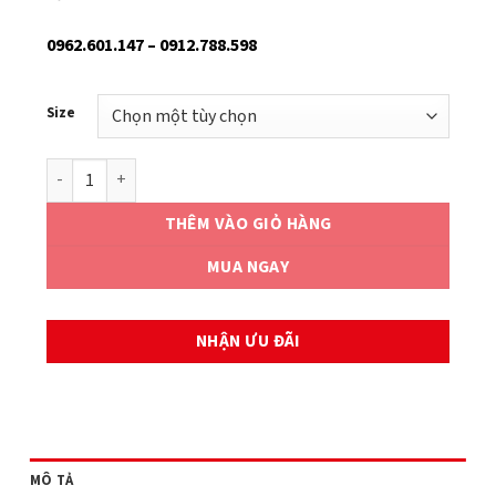
0962.601.147 – 0912.788.598
Size
PISTON KIT SUZUKI SMASH TITAN số lượng
THÊM VÀO GIỎ HÀNG
MUA NGAY
NHẬN ƯU ĐÃI
MÔ TẢ