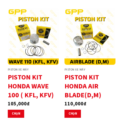
phẩm
phẩm
này
này
có
có
nhiều
nhiều
biến
biến
thể.
thể.
Các
Các
tùy
tùy
chọn
chọn
có
có
thể
thể
PISTON XE MÁY
PISTON XE MÁY
được
được
PISTON KIT
PISTON KIT
chọn
chọn
HONDA WAVE
HONDA AIR
trên
trên
trang
trang
100 ( KFL, KFV)
BLADE(D,M)
sản
sản
phẩm
phẩm
105,000
₫
110,000
₫
CHỌN
CHỌN
Sản
Sản
phẩm
phẩm