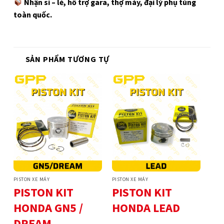
Nhận sỉ – lẻ, hỗ trợ gara, thợ máy, đại lý phụ tùng
toàn quốc.
SẢN PHẨM TƯƠNG TỰ
PISTON XE MÁY
PISTON XE MÁY
PISTON KIT
PISTON KIT
HONDA GN5 /
HONDA LEAD
DREAM