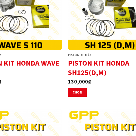
Y
PISTON XE MÁY
N KIT HONDA WAVE
PISTON KIT HONDA
SH125(D,M)
₫
130,000
₫
CHỌN
Sản
phẩm
này
có
nhiều
biến