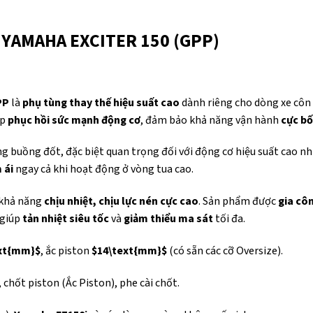
 YAMAHA EXCITER 150 (GPP)
PP
là
phụ tùng thay thế hiệu suất cao
dành riêng cho dòng xe côn
úp
phục hồi sức mạnh động cơ
, đảm bảo khả năng vận hành
cực bố
g buồng đốt, đặc biệt quan trọng đối với động cơ hiệu suất cao nh
 ái
ngay cả khi hoạt động ở vòng tua cao.
 khả năng
chịu nhiệt, chịu lực nén cực cao
. Sản phẩm được
gia cô
 giúp
tản nhiệt siêu tốc
và
giảm thiểu ma sát
tối đa.
ext{mm}$
, ắc piston
$14\text{mm}$
(có sẵn các cỡ Oversize).
chốt piston (Ắc Piston), phe cài chốt.