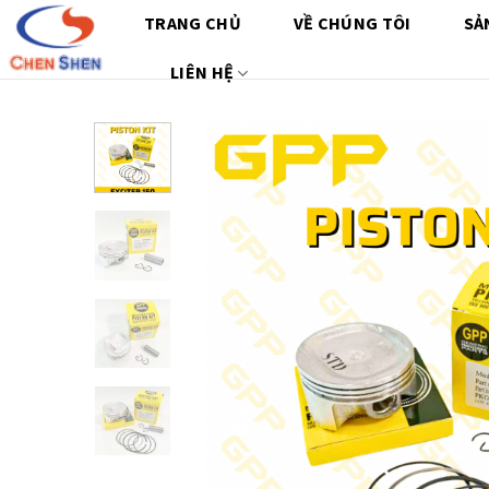
Chuyển
TRANG CHỦ
VỀ CHÚNG TÔI
SẢ
đến
nội
LIÊN HỆ
dung