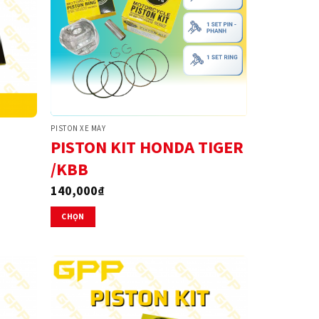
PISTON XE MÁY
PISTON KIT HONDA TIGER
/KBB
140,000
₫
CHỌN
Sản
phẩm
này
có
nhiều
biến