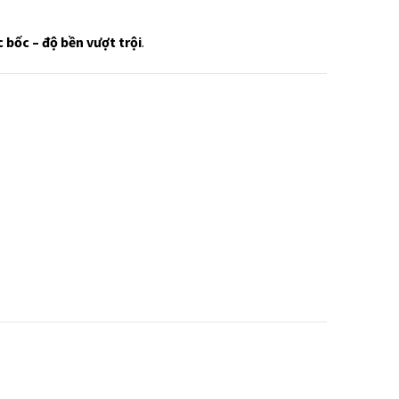
 bốc – độ bền vượt trội
.
.