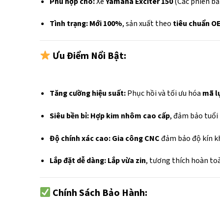
Phù hợp cho:
Xe
Yamaha Exciter 150
(Các phiên bả
Tình trạng:
Mới 100%
, sản xuất theo
tiêu chuẩn O
Ưu Điểm Nổi Bật:
Tăng cường hiệu suất:
Phục hồi và tối ưu hóa
mã l
Siêu bền bỉ:
Hợp kim nhôm cao cấp
, đảm bảo tuổi 
Độ chính xác cao:
Gia công CNC
đảm bảo độ kín khí
Lắp đặt dễ dàng:
Lắp vừa zin
, tương thích hoàn toà
Chính Sách Bảo Hành: