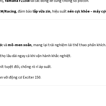
n),
Yamaha FZ150i
và các dòng xe cùng thông số piston.
EM/Racing
, đảm bảo
lắp vừa zin
, hiệu suất
nén cực khỏe – máy cực
ực
và
mô-men xoắn
, mang lại trải nghiệm lái thể thao phấn khích
thọ lâu dài ngay cả khi vận hành khắc nghiệt.
t tuyệt đối, chống rò rỉ áp suất.
n với động cơ Exciter 150.