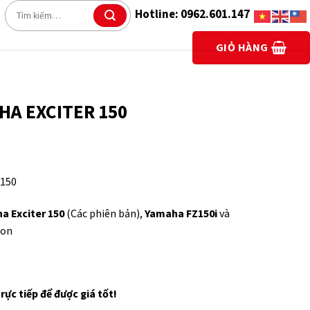
Tìm
Hotline: 0962.601.147
kiếm:
GIỎ HÀNG
HA EXCITER 150
150
a Exciter 150
(Các phiên bản),
Yamaha FZ150i
và
ton
trực tiếp để được giá tốt!