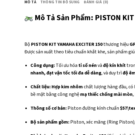
MÔ TẢ
THÔNG TIN BỔ SUNG
ĐÁNH GIÁ (0)
Mô Tả Sản Phẩm: PISTON KIT
Bộ
PISTON KIT YAMAHA EXCITER 150
thương hiệu
G
Được sản xuất theo tiêu chuẩn khắt khe, sản phẩm gi
Công dụng:
Tối ưu hóa
tỉ số nén
và
độ kín khít
tron
nhanh, đạt vận tốc tối đa dễ dàng
, và duy trì
độ êm
Chất liệu:
Hợp kim nhôm
chất lượng hàng đầu, có
bề mặt bằng công nghệ
mạ thiếc chống mài mòn
,
Thông số cơ bản:
Piston đường kính chuẩn
$57\t
Bộ sản phẩm gồm:
Piston, xéc măng (Ring Piston), 