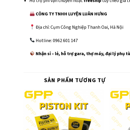
Hỗ trợ phí vận chuyển hoặc
freeship
tùy theo giá t
CÔNG TY TNHH LUYỆN LUÂN HƯNG
Địa chỉ: Cụm Công Nghiệp Thanh Oai, Hà Nội
Hotline: 0962 601 147
Nhận sỉ – lẻ, hỗ trợ gara, thợ máy, đại lý phụ 
SẢN PHẨM TƯƠNG TỰ