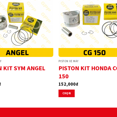
thể.
Các
tùy
chọn
có
thể
được
chọn
trên
trang
Y
PISTON XE MÁY
sản
PISTON KIT HONDA C
N KIT SYM ANGEL
phẩm
150
₫
152,000
₫
CHỌN
Sản
phẩm
này