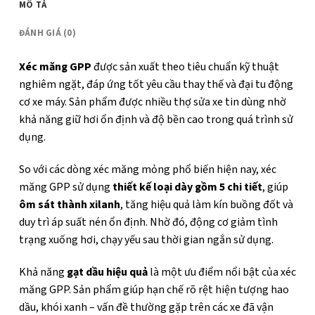
MÔ TẢ
ĐÁNH GIÁ (0)
Xéc măng GPP
được sản xuất theo tiêu chuẩn kỹ thuật
nghiêm ngặt, đáp ứng tốt yêu cầu thay thế và đại tu động
cơ xe máy. Sản phẩm được nhiều thợ sửa xe tin dùng nhờ
khả năng giữ hơi ổn định và độ bền cao trong quá trình sử
dụng.
So với các dòng xéc măng mỏng phổ biến hiện nay, xéc
măng GPP sử dụng
thiết kế loại dày gồm 5 chi tiết
, giúp
ôm sát thành xilanh
, tăng hiệu quả làm kín buồng đốt và
duy trì áp suất nén ổn định. Nhờ đó, động cơ giảm tình
trạng xuống hơi, chạy yếu sau thời gian ngắn sử dụng.
Khả năng
gạt dầu hiệu quả
là một ưu điểm nổi bật của xéc
măng GPP. Sản phẩm giúp hạn chế rõ rệt hiện tượng hao
dầu, khói xanh – vấn đề thường gặp trên các xe đã vận