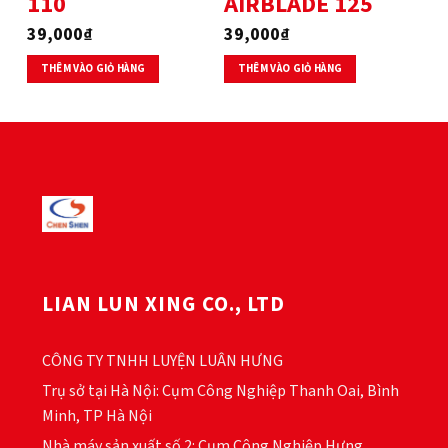
110
AIRBLADE 125
39,000
₫
39,000
₫
THÊM VÀO GIỎ HÀNG
THÊM VÀO GIỎ HÀNG
LIAN LUN XING CO., LTD
CÔNG TY TNHH LUYỆN LUÂN HƯNG
Trụ sở tại Hà Nội: Cụm Công Nghiệp Thanh Oai, Bình
Minh, TP Hà Nội
Nhà máy sản xuất số 2: Cụm Công Nghiệp Hưng