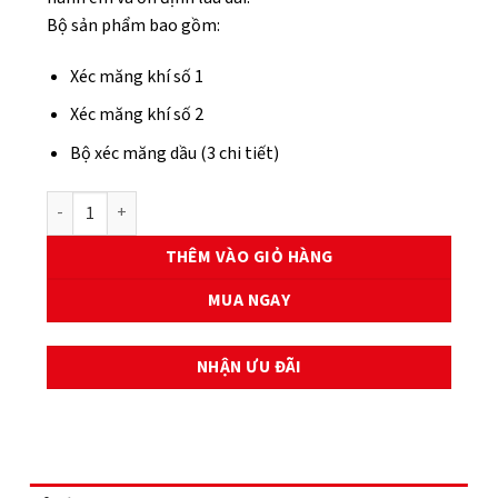
Bộ sản phẩm bao gồm:
Xéc măng khí số 1
Xéc măng khí số 2
Bộ xéc măng dầu (3 chi tiết)
XÉC MĂNG GPP CAO CẤP - HONDA SH150 (D, M) số lượng
THÊM VÀO GIỎ HÀNG
MUA NGAY
NHẬN ƯU ĐÃI