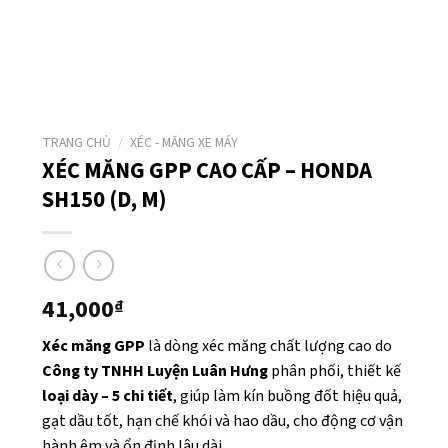
TRANG CHỦ
/
XÉC - MĂNG XE MÁY
XÉC MĂNG GPP CAO CẤP – HONDA
SH150 (D, M)
41,000
₫
Xéc măng GPP
là dòng xéc măng chất lượng cao do
Công ty TNHH Luyện Luân Hưng
phân phối, thiết kế
loại dày – 5 chi tiết
, giúp làm kín buồng đốt hiệu quả,
gạt dầu tốt, hạn chế khói và hao dầu, cho động cơ vận
hành êm và ổn định lâu dài.