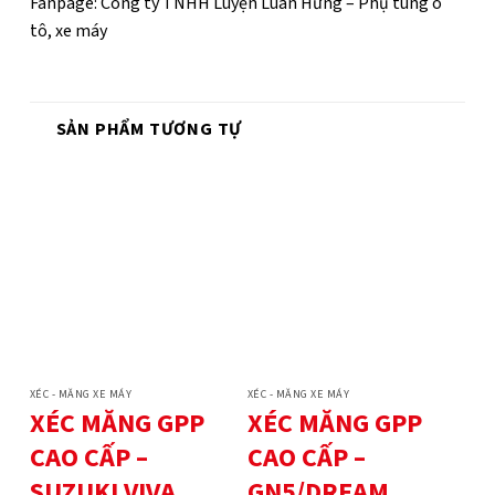
Fanpage: Công ty TNHH Luyện Luân Hưng – Phụ tùng ô
tô, xe máy
SẢN PHẨM TƯƠNG TỰ
XÉC - MĂNG XE MÁY
XÉC - MĂNG XE MÁY
XÉC MĂNG GPP
XÉC MĂNG GPP
CAO CẤP –
CAO CẤP –
SUZUKI VIVA
GN5/DREAM