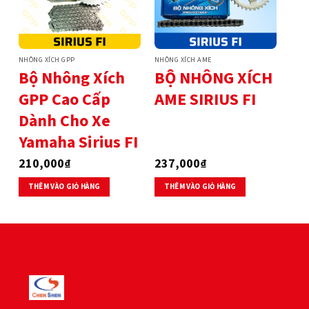
NHÔNG XÍCH GPP
NHÔNG XÍCH AME
Bộ Nhông Xích
BỘ NHÔNG XÍCH
GPP Cao Cấp
AME SIRIUS FI
Dành Cho Xe
Yamaha Sirius FI
210,000
₫
237,000
₫
THÊM VÀO GIỎ HÀNG
THÊM VÀO GIỎ HÀNG