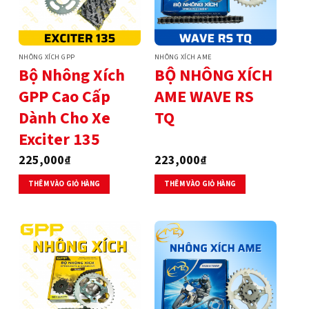
NHÔNG XÍCH GPP
NHÔNG XÍCH AME
Bộ Nhông Xích
BỘ NHÔNG XÍCH
GPP Cao Cấp
AME WAVE RS
Dành Cho Xe
TQ
Exciter 135
225,000
₫
223,000
₫
THÊM VÀO GIỎ HÀNG
THÊM VÀO GIỎ HÀNG