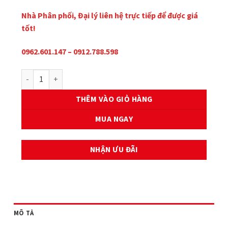
Nhà Phân phối, Đại lý liên hệ trực tiếp để được giá
tốt!
0962.601.147 – 0912.788.598
BỘ NHÔNG XÍCH AME EXCITER 150 số lượng
THÊM VÀO GIỎ HÀNG
MUA NGAY
NHẬN ƯU ĐÃI
MÔ TẢ