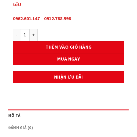
tốt!
0962.601.147 – 0912.788.598
BỘ NHÔNG XÍCH AME DREAM số lượng
THÊM VÀO GIỎ HÀNG
MUA NGAY
NHẬN ƯU ĐÃI
MÔ TẢ
ĐÁNH GIÁ (0)