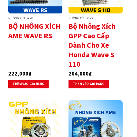
NHÔNG XÍCH AME
NHÔNG XÍCH GPP
BỘ NHÔNG XÍCH
Bộ Nhông Xích
AME WAVE RS
GPP Cao Cấp
Dành Cho Xe
Honda Wave S
110
222,000
₫
204,000
₫
THÊM VÀO GIỎ HÀNG
THÊM VÀO GIỎ HÀNG