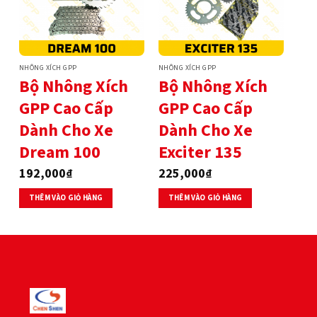
NHÔNG XÍCH GPP
NHÔNG XÍCH GPP
Bộ Nhông Xích
Bộ Nhông Xích
GPP Cao Cấp
GPP Cao Cấp
Dành Cho Xe
Dành Cho Xe
Dream 100
Exciter 135
192,000
₫
225,000
₫
THÊM VÀO GIỎ HÀNG
THÊM VÀO GIỎ HÀNG