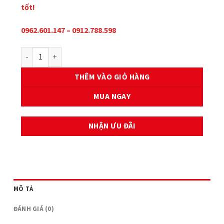
tốt!
0962.601.147 – 0912.788.598
BỘ NHÔNG XÍCH AME WAVE RS số lượng
THÊM VÀO GIỎ HÀNG
MUA NGAY
NHẬN ƯU ĐÃI
MÔ TẢ
ĐÁNH GIÁ (0)