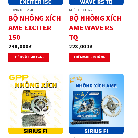
NHÔNG XÍCH AME
NHÔNG XÍCH AME
BỘ NHÔNG XÍCH
BỘ NHÔNG XÍCH
AME EXCITER
AME WAVE RS
150
TQ
248,000
₫
223,000
₫
THÊM VÀO GIỎ HÀNG
THÊM VÀO GIỎ HÀNG