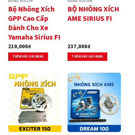
NHÔNG XÍCH GPP
NHÔNG XÍCH AME
Bộ Nhông Xích
BỘ NHÔNG XÍCH
GPP Cao Cấp
AME SIRIUS FI
Dành Cho Xe
Yamaha Sirius FI
210,000
₫
237,000
₫
THÊM VÀO GIỎ HÀNG
THÊM VÀO GIỎ HÀNG