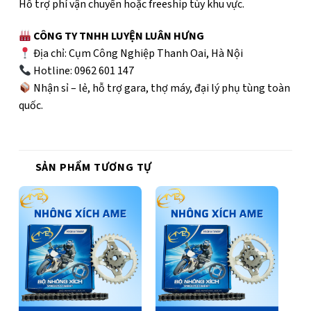
Hỗ trợ phí vận chuyển hoặc freeship tùy khu vực.
CÔNG TY TNHH LUYỆN LUÂN HƯNG
Địa chỉ: Cụm Công Nghiệp Thanh Oai, Hà Nội
Hotline: 0962 601 147
Nhận sỉ – lẻ, hỗ trợ gara, thợ máy, đại lý phụ tùng toàn
quốc.
SẢN PHẨM TƯƠNG TỰ