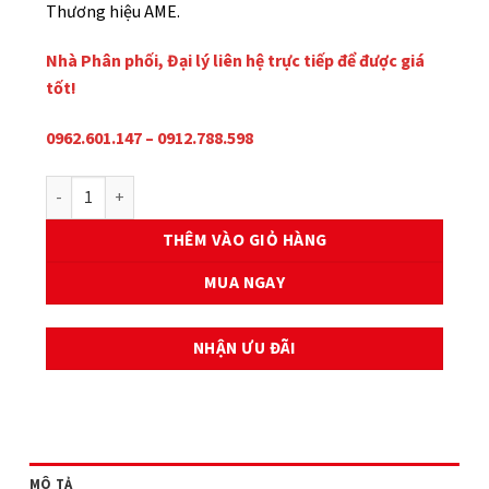
Thương hiệu AME.
Nhà Phân phối, Đại lý liên hệ trực tiếp để được giá
tốt!
0962.601.147 – 0912.788.598
DÂY CUROA LEAD 110/SCR số lượng
THÊM VÀO GIỎ HÀNG
MUA NGAY
NHẬN ƯU ĐÃI
MÔ TẢ