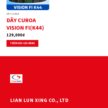
DÂY CUROA
DÂY CUROA
VISION FI(K44)
129,000
₫
THÊM VÀO GIỎ HÀNG
LIAN LUN XING CO., LTD