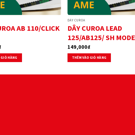
DÂY CUROA
UROA AB 110/CLICK
DÂY CUROA LEAD
125/AB125/ SH MODE
₫
149,000
₫
 GIỎ HÀNG
THÊM VÀO GIỎ HÀNG