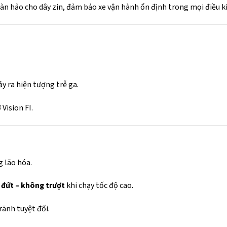
hoàn hảo cho dây zin, đảm bảo xe vận hành ổn định trong mọi điều k
y ra hiện tượng trễ ga.
Vision FI.
g lão hóa.
 đứt – không trượt
khi chạy tốc độ cao.
ãnh tuyệt đối.