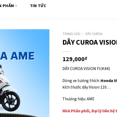
N PHẨM
TIN TỨC
TRANG CHỦ
/
DÂY CUROA
DÂY CUROA VISION
129,000
₫
DÂY CUROA VISION FI(K44)
Dòng xe tương thích:
Honda Vi
kích thước dây Vision 110…
Thương hiệu: AME
Nhà Phân phối, Đại lý liên hệ 