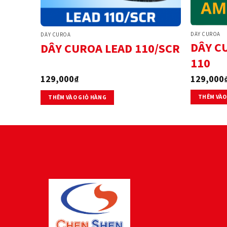
DÂY CUROA
DÂY CUROA
DÂY C
DÂY CUROA LEAD 110/SCR
110
129,000
129,000
₫
THÊM VÀO
THÊM VÀO GIỎ HÀNG