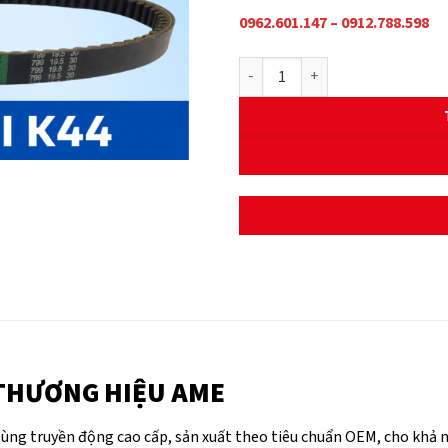
0962.601.147 – 0912.788.598
DÂY CUROA VISION FI(K44) số lư
– THƯƠNG HIỆU AME
tùng truyền động cao cấp, sản xuất theo tiêu chuẩn OEM, cho khả 