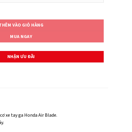
5 số lượng
THÊM VÀO GIỎ HÀNG
MUA NGAY
NHẬN ƯU ĐÃI
cơ xe tay ga Honda Air Blade.
y.