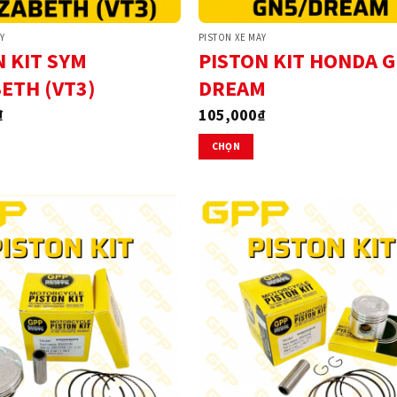
Y
PISTON XE MÁY
N KIT SYM
PISTON KIT HONDA G
BETH (VT3)
DREAM
₫
105,000
₫
CHỌN
Sản
phẩm
này
có
nhiều
biến
thể.
Các
tùy
chọn
có
thể