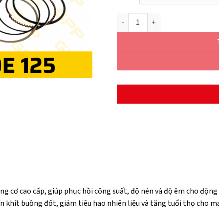
PISTON KIT HONDA AIR BLADE 12
ng cơ cao cấp, giúp phục hồi công suất, độ nén và độ êm cho động 
 khít buồng đốt, giảm tiêu hao nhiên liệu và tăng tuổi thọ cho má