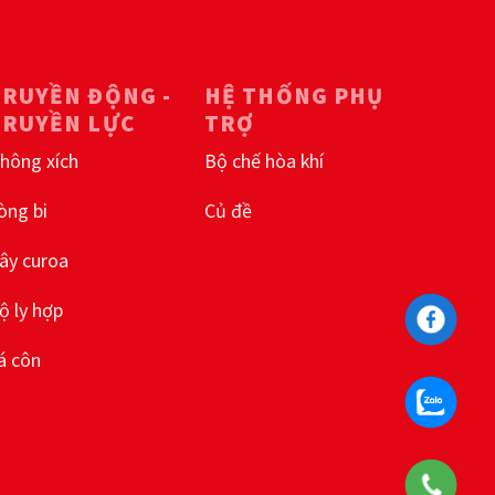
chọn
có
thể
được
TRUYỀN ĐỘNG -
HỆ THỐNG PHỤ
chọn
TRUYỀN LỰC
TRỢ
trên
trang
hông xích
Bộ chế hòa khí
sản
phẩm
òng bi
Củ đề
ây curoa
ộ ly hợp
á côn