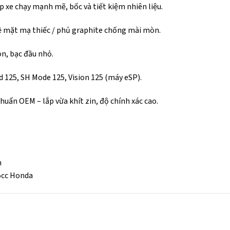
 xe chạy mạnh mẽ, bốc và tiết kiệm nhiên liệu.
ề mặt mạ thiếc / phủ graphite chống mài mòn.
n, bạc đầu nhỏ.
d 125, SH Mode 125, Vision 125 (máy eSP).
uẩn OEM – lắp vừa khít zin, độ chính xác cao.
h
5cc Honda