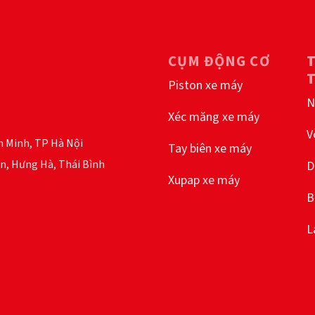
chọn
có
thể
được
CỤM ĐỘNG CƠ
chọn
trên
Piston xe máy
trang
N
sản
Xéc măng xe máy
phẩm
V
h Minh, TP Hà Nội
Tay biên xe máy
n, Hưng Hà, Thái Bình
D
Xupap xe máy
B
L