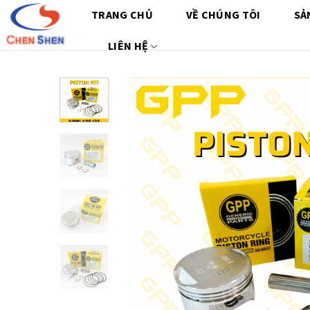
Chuyển
TRANG CHỦ
VỀ CHÚNG TÔI
SẢ
đến
nội
LIÊN HỆ
dung