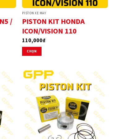
PISTON XE MÁY
N5 /
PISTON KIT HONDA
ICON/VISION 110
110,000
₫
CHỌN
Sản
phẩm
này
có
nhiều
biến
thể.
Các
tùy
chọn
có
thể