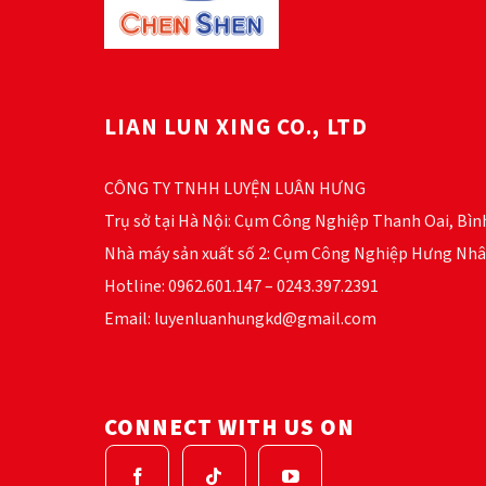
chọn
chọn
có
có
thể
thể
được
được
chọn
chọn
LIAN LUN XING CO., LTD
trên
trên
trang
trang
sản
sản
CÔNG TY TNHH LUYỆN LUÂN HƯNG
phẩm
phẩm
Trụ sở tại Hà Nội: Cụm Công Nghiệp Thanh Oai, Bìn
Nhà máy sản xuất số 2: Cụm Công Nghiệp Hưng Nhâ
Hotline: 0962.601.147 – 0243.397.2391
Email: luyenluanhungkd@gmail.com
CONNECT WITH US ON