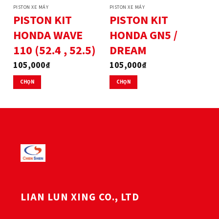
thể
thể
PISTON XE MÁY
PISTON XE MÁY
được
được
PISTON KIT
PISTON KIT
chọn
chọn
HONDA WAVE
HONDA GN5 /
trên
trên
trang
trang
110 (52.4 , 52.5)
DREAM
sản
sản
phẩm
phẩm
105,000
₫
105,000
₫
CHỌN
CHỌN
Sản
Sản
phẩm
phẩm
này
này
có
có
nhiều
nhiều
biến
biến
thể.
thể.
Các
Các
tùy
tùy
chọn
chọn
LIAN LUN XING CO., LTD
có
có
thể
thể
được
được