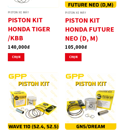
có
có
thể
thể
PISTON XE MÁY
PISTON XE MÁY
được
được
PISTON KIT
PISTON KIT
chọn
chọn
HONDA TIGER
HONDA FUTURE
trên
trên
trang
trang
/KBB
NEO (D, M)
sản
sản
phẩm
phẩm
140,000
₫
105,000
₫
CHỌN
CHỌN
Sản
Sản
phẩm
phẩm
này
này
có
có
nhiều
nhiều
biến
biến
thể.
thể.
Các
Các
tùy
tùy
chọn
chọn
có
có