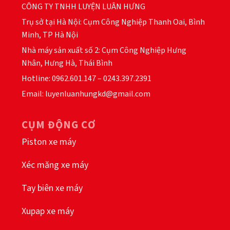
CÔNG TY TNHH LUYỆN LUÂN HƯNG
chọn
chọn
trên
trên
Trụ sở tại Hà Nội: Cụm Công Nghiệp Thanh Oai, Bình
trang
trang
Minh, TP Hà Nội
sản
sản
Nhà máy sản xuất số 2: Cụm Công Nghiệp Hưng
phẩm
phẩm
Nhân, Hưng Hà, Thái Bình
Hotline: 0962.601.147 – 0243.397.2391
Email: luyenluanhungkd@gmail.com
CỤM ĐỘNG CƠ
Piston xe máy
Xéc măng xe máy
Tay biên xe máy
Xupap xe máy