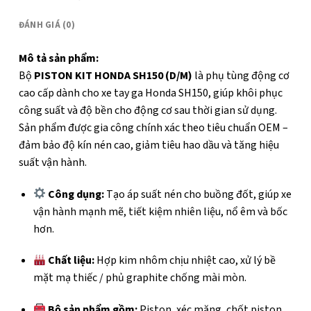
ĐÁNH GIÁ (0)
Mô tả sản phẩm:
Bộ
PISTON KIT HONDA SH150 (D/M)
là phụ tùng động cơ
cao cấp dành cho xe tay ga Honda SH150, giúp khôi phục
công suất và độ bền cho động cơ sau thời gian sử dụng.
Sản phẩm được gia công chính xác theo tiêu chuẩn OEM –
đảm bảo độ kín nén cao, giảm tiêu hao dầu và tăng hiệu
suất vận hành.
Công dụng:
Tạo áp suất nén cho buồng đốt, giúp xe
vận hành mạnh mẽ, tiết kiệm nhiên liệu, nổ êm và bốc
hơn.
Chất liệu:
Hợp kim nhôm chịu nhiệt cao, xử lý bề
mặt mạ thiếc / phủ graphite chống mài mòn.
Bộ sản phẩm gồm:
Piston, xéc măng, chốt piston,