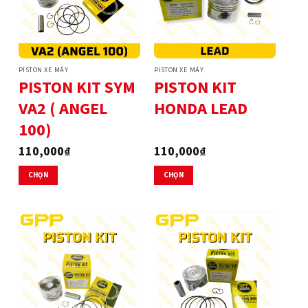
PISTON XE MÁY
PISTON XE MÁY
PISTON KIT SYM
PISTON KIT
VA2 ( ANGEL
HONDA LEAD
100)
110,000
₫
110,000
₫
CHỌN
CHỌN
Sản
Sản
phẩm
phẩm
này
này
có
có
nhiều
nhiều
biến
biến
thể.
thể.
Các
Các
tùy
tùy