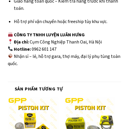
Giao hàng toàn quốc – Kiểm tra hàng trước khi thanh
toán.
Hỗ trợ phí vận chuyển hoặc freeship tùy khu vực.
CÔNG TY TNHH LUYỆN LUÂN HƯNG
Địa chỉ:
Cụm Công Nghiệp Thanh Oai, Hà Nội
Hotline:
0962 601 147
Nhận sỉ – lẻ, hỗ trợ gara, thợ máy, đại lý phụ tùng toàn
quốc.
SẢN PHẨM TƯƠNG TỰ