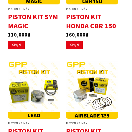
thể
thể
PISTON XE MÁY
PISTON XE MÁY
được
được
PISTON KIT SYM
PISTON KIT
chọn
chọn
MAGIC
HONDA CBR 150
trên
trên
trang
trang
110,000
₫
160,000
₫
sản
sản
phẩm
phẩm
CHỌN
CHỌN
Sản
Sản
phẩm
phẩm
này
này
có
có
nhiều
nhiều
biến
biến
thể.
thể.
Các
Các
tùy
tùy
chọn
chọn
có
có
thể
thể
PISTON XE MÁY
PISTON XE MÁY
được
được
PISTON KIT
PISTON KIT