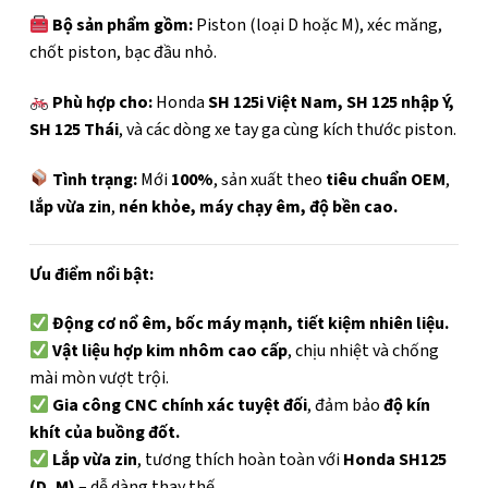
Bộ sản phẩm gồm:
Piston (loại D hoặc M), xéc măng,
chốt piston, bạc đầu nhỏ.
Phù hợp cho:
Honda
SH 125i Việt Nam, SH 125 nhập Ý,
SH 125 Thái
, và các dòng xe tay ga cùng kích thước piston.
Tình trạng:
Mới
100%
, sản xuất theo
tiêu chuẩn OEM
,
lắp vừa zin
,
nén khỏe, máy chạy êm, độ bền cao.
Ưu điểm nổi bật:
Động cơ nổ êm, bốc máy mạnh, tiết kiệm nhiên liệu.
Vật liệu hợp kim nhôm cao cấp
, chịu nhiệt và chống
mài mòn vượt trội.
Gia công CNC chính xác tuyệt đối
, đảm bảo
độ kín
khít của buồng đốt.
Lắp vừa zin
, tương thích hoàn toàn với
Honda SH125
(D, M)
– dễ dàng thay thế.