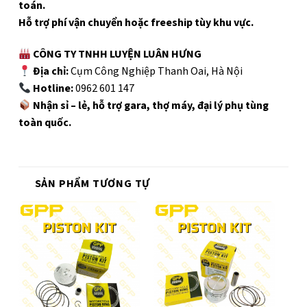
toán.
Hỗ trợ phí vận chuyển hoặc freeship tùy khu vực.
CÔNG TY TNHH LUYỆN LUÂN HƯNG
Địa chỉ:
Cụm Công Nghiệp Thanh Oai, Hà Nội
Hotline:
0962 601 147
Nhận sỉ – lẻ, hỗ trợ gara, thợ máy, đại lý phụ tùng
toàn quốc.
SẢN PHẨM TƯƠNG TỰ