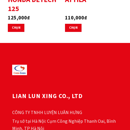
trang
trang
125
sản
sản
phẩm
phẩm
125,000
₫
110,000
₫
CHỌN
CHỌN
Sản
Sản
phẩm
phẩm
này
này
có
có
nhiều
nhiều
biến
biến
thể.
thể.
Các
Các
tùy
tùy
chọn
chọn
LIAN LUN XING CO., LTD
có
có
thể
thể
được
được
CÔNG TY TNHH LUYỆN LUÂN HƯNG
chọn
chọn
trên
trên
Trụ sở tại Hà Nội: Cụm Công Nghiệp Thanh Oai, Bình
trang
trang
Minh, TP Hà Nội