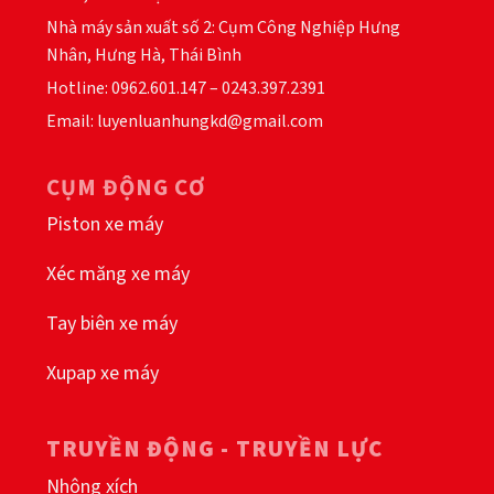
sản
sản
Nhà máy sản xuất số 2: Cụm Công Nghiệp Hưng
phẩm
phẩm
Nhân, Hưng Hà, Thái Bình
Hotline: 0962.601.147 – 0243.397.2391
Email: luyenluanhungkd@gmail.com
CỤM ĐỘNG CƠ
Piston xe máy
Xéc măng xe máy
Tay biên xe máy
Xupap xe máy
TRUYỀN ĐỘNG - TRUYỀN LỰC
Nhông xích