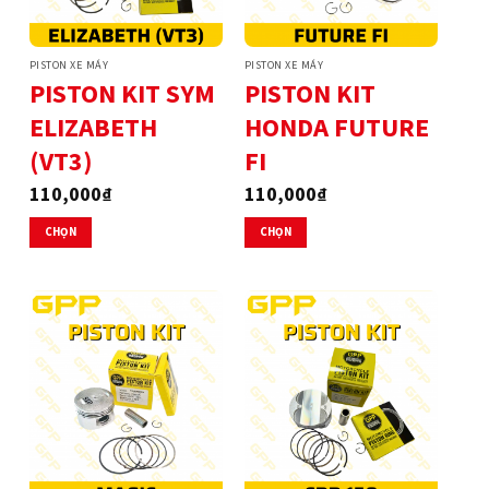
PISTON XE MÁY
PISTON XE MÁY
PISTON KIT SYM
PISTON KIT
ELIZABETH
HONDA FUTURE
(VT3)
FI
110,000
₫
110,000
₫
CHỌN
CHỌN
Sản
Sản
phẩm
phẩm
này
này
có
có
nhiều
nhiều
biến
biến
thể.
thể.
Các
Các
tùy
tùy
chọn
chọn
có
có