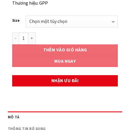
Thương hiệu: GPP
Size
PISTON KIT HONDA SH125(D,M) số lượng
THÊM VÀO GIỎ HÀNG
MUA NGAY
NHẬN ƯU ĐÃI
MÔ TẢ
THÔNG TIN BỔ SUNG