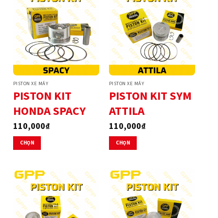
PISTON XE MÁY
PISTON XE MÁY
PISTON KIT
PISTON KIT SYM
HONDA SPACY
ATTILA
110,000
₫
110,000
₫
CHỌN
CHỌN
Sản
Sản
phẩm
phẩm
này
này
có
có
nhiều
nhiều
biến
biến
thể.
thể.