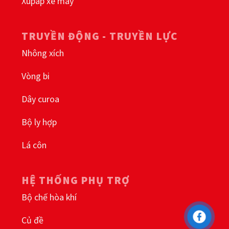
Xupap xe máy
TRUYỀN ĐỘNG - TRUYỀN LỰC
Nhông xích
Vòng bi
Dây curoa
Bộ ly hợp
Lá côn
HỆ THỐNG PHỤ TRỢ
Bộ chế hòa khí
Củ đề