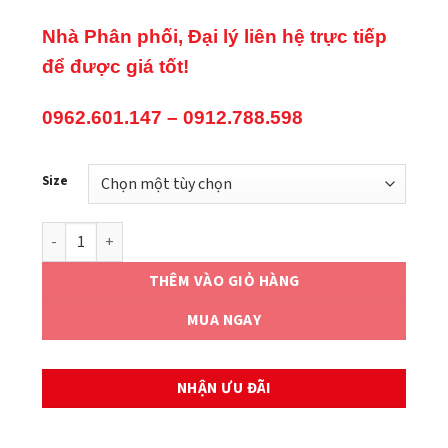
Nhà Phân phối, Đại lý liên hệ trực tiếp
để được giá tốt!
0962.601.147 – 0912.788.598
Size
PISTON KIT HONDA ICON/VISION 110 số lượng
THÊM VÀO GIỎ HÀNG
MUA NGAY
NHẬN ƯU ĐÃI