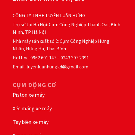
thể
thể
được
được
CÔNG TY TNHH LUYỆN LUÂN HƯNG
chọn
chọn
trên
trên
Trụ sở tại Hà Nội: Cụm Công Nghiệp Thanh Oai, Bình
trang
trang
Minh, TP Hà Nội
sản
sản
Nhà máy sản xuất số 2: Cụm Công Nghiệp Hưng
phẩm
phẩm
Nhân, Hưng Hà, Thái Bình
Hotline: 0962.601.147 – 0243.397.2391
Email: luyenluanhungkd@gmail.com
CỤM ĐỘNG CƠ
Piston xe máy
Xéc măng xe máy
Tay biên xe máy