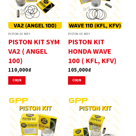
Các
Các
tùy
tùy
chọn
chọn
có
có
thể
thể
PISTON XE MÁY
PISTON XE MÁY
được
được
PISTON KIT SYM
PISTON KIT
chọn
chọn
VA2 ( ANGEL
HONDA WAVE
trên
trên
trang
trang
100)
100 ( KFL, KFV)
sản
sản
phẩm
phẩm
110,000
₫
105,000
₫
CHỌN
CHỌN
Sản
Sản
phẩm
phẩm
này
này
có
có
nhiều
nhiều
biến
biến
thể.
thể.
Các
Các