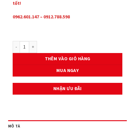
tốt!
0962.601.147 – 0912.788.598
TAY BIÊN HONDA WINNER số lượng
THÊM VÀO GIỎ HÀNG
MUA NGAY
NHẬN ƯU ĐÃI
MÔ TẢ