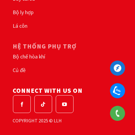
Bộ ly hợp
Lá côn
HỆ THỐNG PHỤ TRỢ
Bộ chế hòa khí
Củ đề
CONNECT WITH US ON
COPYRIGHT 2025 © LLH