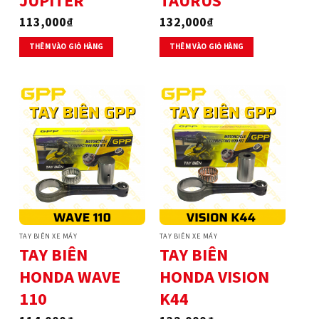
JUPITER
TAURUS
113,000
₫
132,000
₫
THÊM VÀO GIỎ HÀNG
THÊM VÀO GIỎ HÀNG
TAY BIÊN XE MÁY
TAY BIÊN XE MÁY
TAY BIÊN
TAY BIÊN
HONDA WAVE
HONDA VISION
110
K44