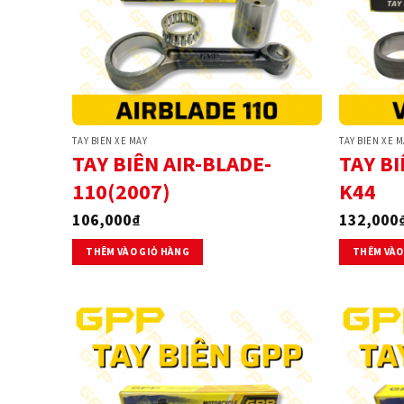
TAY BIÊN XE MÁY
TAY BIÊN XE 
TAY BIÊN AIR-BLADE-
TAY B
110(2007)
K44
106,000
₫
132,000
THÊM VÀO GIỎ HÀNG
THÊM VÀO