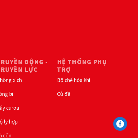
TRUYỀN ĐỘNG -
HỆ THỐNG PHỤ
TRUYỀN LỰC
TRỢ
hông xích
Bộ chế hòa khí
òng bi
Củ đề
ây curoa
ộ ly hợp
á côn