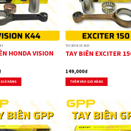
MÁY
TAY BIÊN XE MÁY
IÊN HONDA VISION
TAY BIÊN EXCITER 15
₫
149,000
₫
 GIỎ HÀNG
THÊM VÀO GIỎ HÀNG