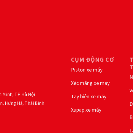
CỤM ĐỘNG CƠ
Piston xe máy
N
Xéc măng xe máy
V
h Minh, TP Hà Nội
Tay biên xe máy
n, Hưng Hà, Thái Bình
D
Xupap xe máy
B
L