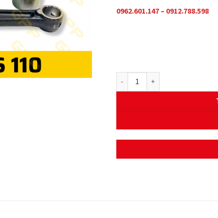
0962.601.147 – 0912.788.598
TAY BIÊN WAVE S 110/ WAVE ALP