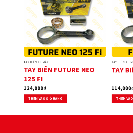
TAY BIÊN XE MÁY
TAY BIÊN XE 
TAY BIÊN FUTURE NEO
TAY B
125 FI
124,000
₫
114,000
THÊM VÀO GIỎ HÀNG
THÊM VÀO