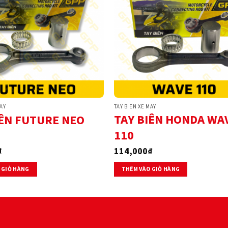
MÁY
TAY BIÊN XE MÁY
TAY BIÊN HONDA WA
IÊN FUTURE NEO
110
₫
114,000
₫
 GIỎ HÀNG
THÊM VÀO GIỎ HÀNG